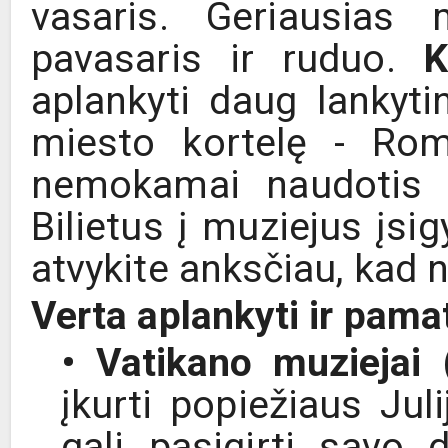
vasaris. Geriausias
pavasaris ir ruduo.
K
aplankyti daug lankyti
miesto kortelę - Rom
nemokamai naudotis m
Bilietus į muziejus įsi
atvykite anksčiau, kad n
Verta aplankyti ir pamat
• Vatikano muziejai
(
įkurti popiežiaus Juli
gali pasigirti savo 