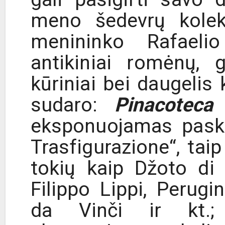
meno šedevrų kolek
menininko Rafaelio
antikiniai romėnų, 
kūriniai bei daugelis
sudaro:
Pinacoteca
–
eksponuojamas pasku
Trasfigurazione“, tai
tokių kaip Džoto di
Filippo Lippi, Perugi
da Vinči ir kt