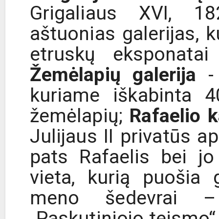
Grigaliaus XVI, 1
aštuonias galerijas,
etruskų eksponatai 
Žemėlapių galerija
- 
kuriame iškabinta 40
žemėlapių;
Rafaelio 
Julijaus II privatūs 
pats Rafaelis bei j
vieta, kurią puošia 
meno šedevrai – 
„Paskutiniojo teismo“ 