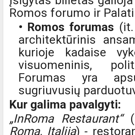
Įsigytas bilietas galioja
Romos forumo ir Palat
• Romos forumas
(it
architektūrinis ansa
kurioje kadaise vyk
visuomeninis, pol
Forumas yra apsu
sugriuvusių parduotuv
Kur galima pavalgyti:
„InRoma Restaurant‘‘
(
Roma, Italija
) - restor