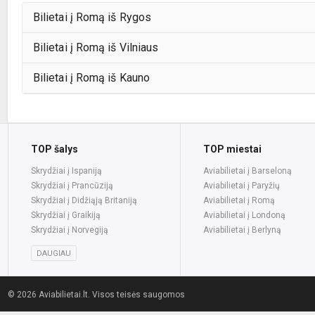
Bilietai į Romą iš Rygos
Bilietai į Romą iš Vilniaus
Bilietai į Romą iš Kauno
TOP šalys
TOP miestai
Skrydžiai į Ispaniją
Aviabilietai į Barseloną
Skrydžiai į Prancūziją
Aviabilietai į Paryžių
Skrydžiai į Didžiąją Britaniją
Aviabilietai į Romą
Skrydžiai į Graikiją
Aviabilietai į Londoną
Skrydžiai į Norvegiją
Aviabilietai į Berlyną
DAUGIAU
© 2026 Aviabilietai.lt. Visos teisės saugomos