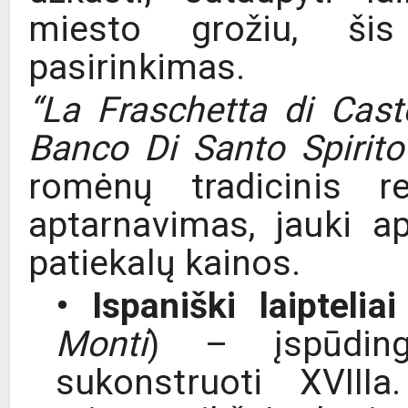
miesto grožiu, ši
pasirinkimas.
“La Fraschetta di Cast
Banco Di Santo Spirito 
romėnų tradicinis r
aptarnavimas, jauki a
patiekalų kainos.
• Ispaniški laipteliai
Monti
) – įspūdingo
sukonstruoti XVIIIa