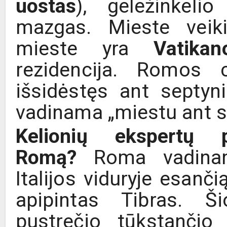
uostas
), geležinkeli
mazgas. Mieste veik
mieste yra
Vatika
rezidencija. Romos 
išsidėstęs ant septyn
vadinama „miestu ant s
Kelionių ekspertų 
Romą?
Roma vadina
Italijos viduryje esanč
apipintas Tibras. Š
pustrečio tūkstanči