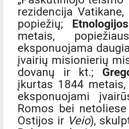
rezidencija Vatikane,
popiežių;
Etnologijo
metais, popiežia
eksponuojama daugiau
įvairių misionierių mi
dovanų ir kt.;
Greg
įkurtas 1844 metais,
eksponuojami įvairū
Romos bei netoliese 
Ostijos ir
Veio
), skulp