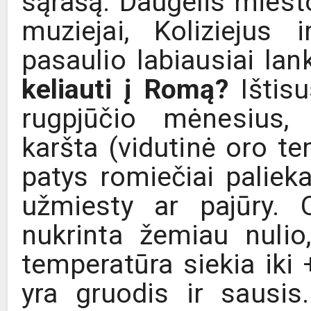
sąrašą. Daugelis miesto
muziejai, Koliziejus 
pasaulio labiausiai lan
keliauti į Romą?
Ištisu
rugpjūčio mėnesius
karšta (vidutinė oro te
patys romiečiai paliek
užmiesty ar pajūry. 
nukrinta žemiau nulio
temperatūra siekia iki 
yra gruodis ir sausis. 