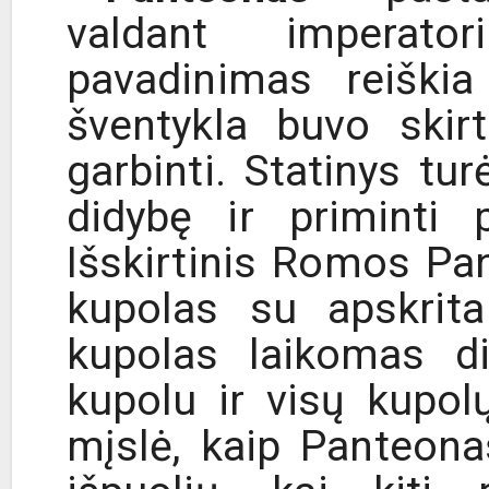
valdant imperator
pavadinimas reiškia
šventykla buvo ski
garbinti. Statinys tu
didybę ir priminti p
Išskirtinis Romos Pa
kupolas su apskrit
kupolas laikomas d
kupolu ir visų kupol
mįslė, kaip Panteonas