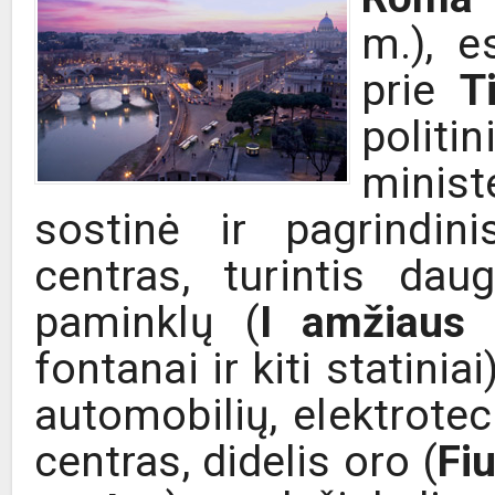
m.), e
prie
T
polit
minist
sostinė ir pagrindin
centras, turintis dau
paminklų (
I amžiaus K
fontanai ir kiti statini
automobilių, elektrote
centras, didelis oro (
Fi