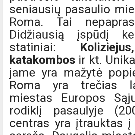
seniausių pasaulio mies
Roma. Tai nepapr
Didžiausią įspūdį k
statiniai:
Kolizie
katakombos
ir kt. Unik
jame yra mažytė popie
Roma yra trečias la
miestas Europos Sąju
rodiklį pasaulyje (20
centras yra įtrauktas 