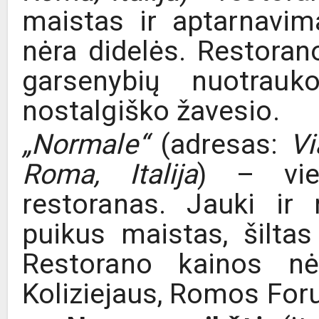
maistas ir aptarnavim
nėra didelės. Restora
garsenybių nuotrauk
nostalgiško žavesio.
„Normale“
(adresas:
Vi
Roma, Italija
) – vie
restoranas. Jauki ir
puikus maistas, šiltas
Restorano kainos nėr
Koliziejaus, Romos Foru