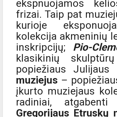
ekspnuojamos kelio
frizai. Taip pat muziej
kurioje eksponuoj
kolekcija akmeninių le
inskripcijų;
Pio-Clem
klasikinių skulptūr
popiežiaus Julijaus 
muziejus
– popiežiaus
įkurto muziejaus kol
radiniai, atgabent
Gregorijaus Etruskų 