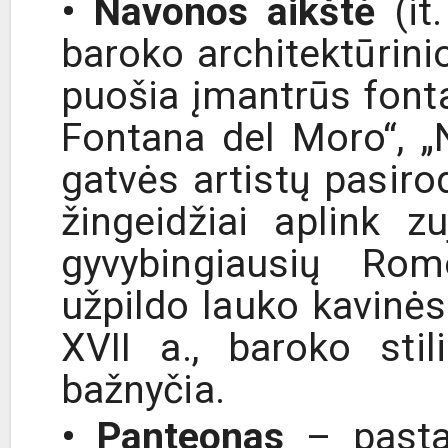
• Navonos aikštė
(it
baroko architektūrinio
puošia įmantrūs fonta
Fontana del Moro“, „
gatvės artistų pasirod
žingeidžiai aplink zu
gyvybingiausių Rom
užpildo lauko kavinės 
XVII a., baroko sti
bažnyčia.
• Panteonas
– pastat