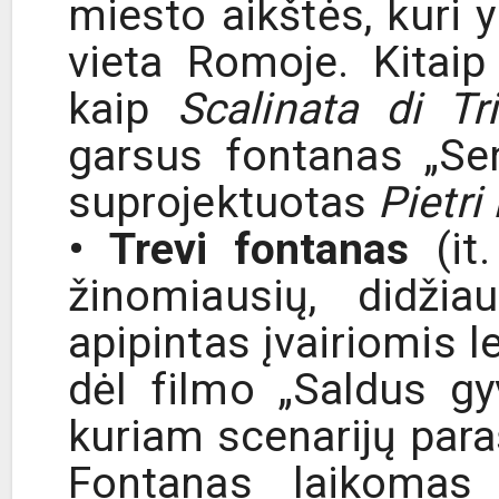
miesto aikštės, kuri 
vieta Romoje. Kitaip š
kaip
Scalinata di Tr
garsus fontanas „Sen
suprojektuotas
Pietri
• Trevi fontanas
(it
žinomiausių, didži
apipintas įvairiomis 
dėl filmo „Saldus gy
kuriam scenarijų para
Fontanas laikomas