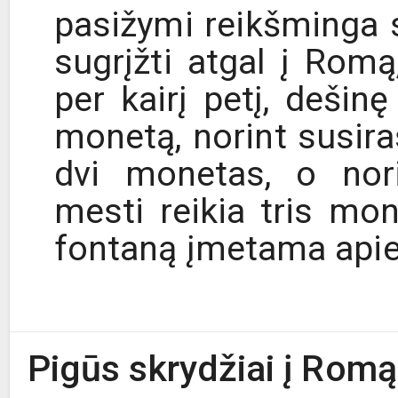
pasižymi reikšminga 
sugrįžti atgal į Romą
per kairį petį, dešinę
monetą, norint susira
dvi monetas, o nori
mesti reikia tris mo
fontaną įmetama apie
Pigūs skrydžiai į Romą