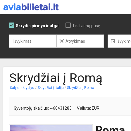
Skrydis pirmyn ir atgal
Tik į vieną pusę
Skrydžiai į Romą
Šalys ir kryptys
/
Skrydžiai į Italija
/
Skrydžiai į Roma
Gyventojų skaičius: ~60431283
Valiuta: EUR
Roma –