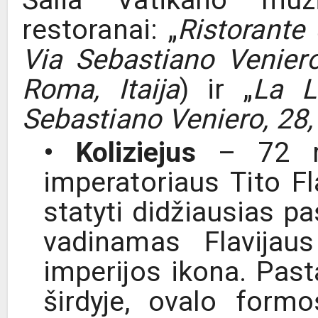
Šalia Vatikano muzi
restoranai: „
Ristorante
Via Sebastiano Veniero
Roma, Itaija
) ir „
La L
Sebastiano Veniero, 28, 
• Koliziejus
– 72 m
imperatoriaus Tito F
statyti didžiausias pa
vadinamas Flavijau
imperijos ikona. Pas
širdyje, ovalo form