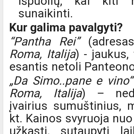
išpuolių, kai kit
sunaikinti.
Kur galima pavalgyti?
“Pantha Rei”
(adresa
Roma, Italija
) - jaukus
esantis netoli Panteono
„Da Simo..pane e vino“
Roma, Italija
) – nedi
įvairius sumuštinius, 
kt. Kainos svyruoja nuo
užkasti, sutaupyti l