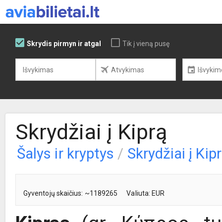
Skrydis pirmyn ir atgal
Tik į vieną pusę
Skrydžiai į Kiprą
Šalys ir kryptys
/
Skrydžiai į Kip
Gyventojų skaičius: ~1189265
Valiuta: EUR