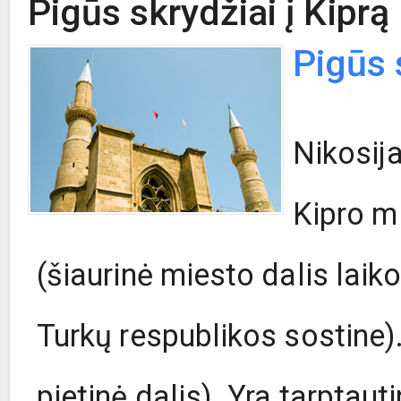
Pigūs skrydžiai į Kiprą
Pigūs 
Nikosija
Kipro mi
(šiaurinė miesto dalis lai
Turkų respublikos sostine).
pietinė dalis). Yra tarptaut