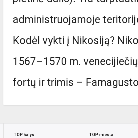
administruojamoje teritorij
Kodėl vykti į Nikosiją? Nik
1567–1570 m. venecijiečių
fortų ir trimis – Famagustos
TOP šalys
TOP miestai