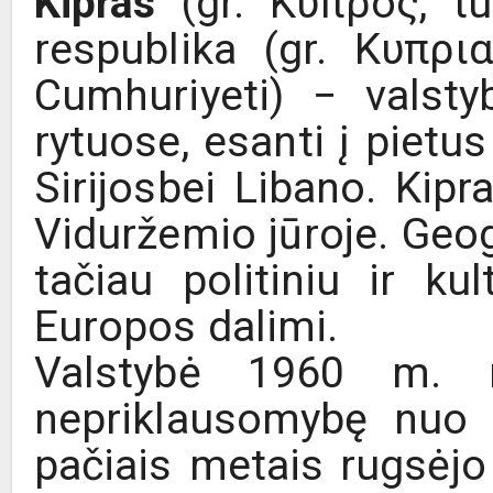
Kipras
(gr. Κύπρος, tur
respublika (gr. Κυπρι
Cumhuriyeti) − valsty
rytuose, esanti į pietu
Sirijosbei Libano. Kipr
Viduržemio jūroje. Geogr
tačiau politiniu ir kul
Europos dalimi.
Valstybė 1960 m. r
nepriklausomybę nuo J
pačiais metais rugsėjo 