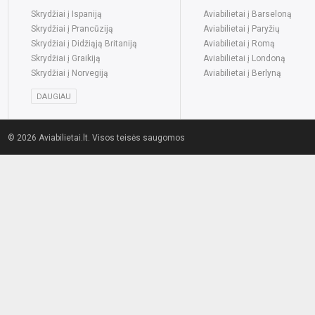
Skrydžiai į Ispaniją
Aviabilietai į Barseloną
Skrydžiai į Prancūziją
Aviabilietai į Paryžių
Skrydžiai į Didžiąją Britaniją
Aviabilietai į Romą
Skrydžiai į Graikiją
Aviabilietai į Londoną
Skrydžiai į Norvegiją
Aviabilietai į Berlyną
DAUGIAU
© 2026 Aviabilietai.lt. Visos teisės saugomos