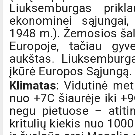
Liuksemburgas prikla
ekonominei sąjungai,
1948 m.). Žemosios šal
Europoje, tačiau gyv
aukštas. Liuksemburga
įkūrė Europos Sąjungą.
Klimatas
: Vidutinė met
nuo +7C šiaurėje iki +9
negu pietuose – atiti
kritulių kiekis nuo 100