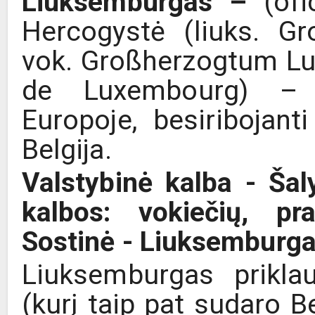
Liuksemburgas –
(ofi
Hercogystė (liuks. G
vok. Großherzogtum Lu
de Luxembourg) – n
Europoje, besiribojanti
Belgija.
Valstybinė kalba - Šaly
kalbos: vokiečių, pr
Sostinė - Liuksemburga
Liuksemburgas prikla
(kurį taip pat sudaro Be