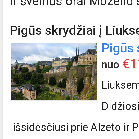
ir švelnūs orai Mozelio 
Pigūs skrydžiai į Liuk
Pigūs 
€1
nuo
Liukse
Didžios
išsidėsčiusi prie Alzeto ir