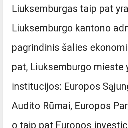
Liuksemburgas taip pat yr
Liuksemburgo kantono admi
pagrindinis šalies ekonomin
pat, Liuksemburgo mieste 
institucijos: Europos Sąj
Audito Rūmai, Europos Par
o taip pat Europos investici