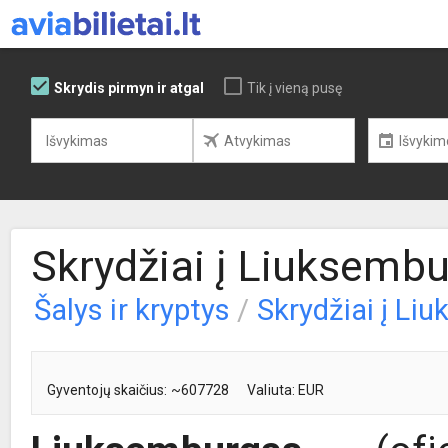
Skrydis pirmyn ir atgal
Tik į vieną pusę
Skrydžiai į Liuksemb
Šalys ir kryptys
/
Skrydžiai į Li
Gyventojų skaičius: ~607728
Valiuta: EUR