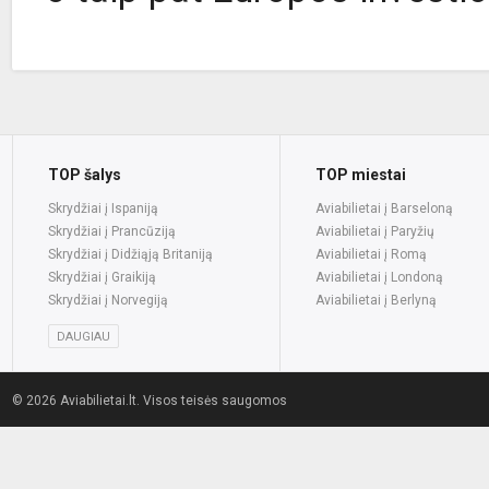
TOP šalys
TOP miestai
Skrydžiai į Ispaniją
Aviabilietai į Barseloną
Skrydžiai į Prancūziją
Aviabilietai į Paryžių
Skrydžiai į Didžiąją Britaniją
Aviabilietai į Romą
Skrydžiai į Graikiją
Aviabilietai į Londoną
Skrydžiai į Norvegiją
Aviabilietai į Berlyną
DAUGIAU
© 2026 Aviabilietai.lt. Visos teisės saugomos