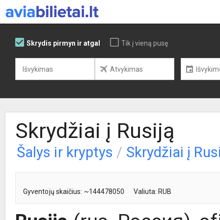
Skrydis pirmyn ir atgal
Tik į vieną pusę
Skrydžiai į Rusiją
Šalys ir kryptys
/
Skrydžiai į Rus
Gyventojų skaičius: ~144478050
Valiuta: RUB