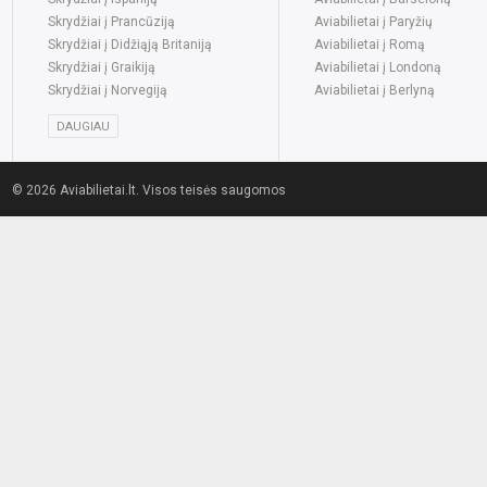
Skrydžiai į Prancūziją
Aviabilietai į Paryžių
Skrydžiai į Didžiąją Britaniją
Aviabilietai į Romą
Skrydžiai į Graikiją
Aviabilietai į Londoną
Skrydžiai į Norvegiją
Aviabilietai į Berlyną
DAUGIAU
© 2026 Aviabilietai.lt. Visos teisės saugomos