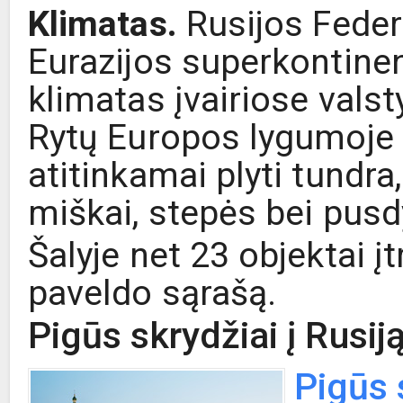
Klimatas.
Rusijos Federa
Eurazijos superkontinen
klimatas įvairiose valst
Rytų Europos lygumoje 
atitinkamai plyti tundra, 
miškai, stepės bei pus
Šalyje net 23 objektai 
paveldo sąrašą.
Pigūs skrydžiai į Rusij
Pigūs 