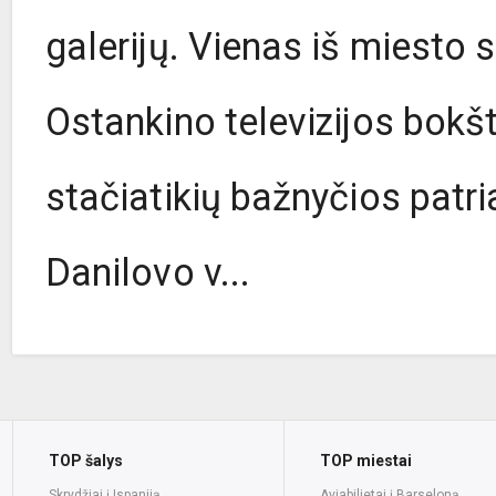
galerijų. Vienas iš miesto 
Ostankino televizijos bokš
stačiatikių bažnyčios patria
Danilovo v...
TOP šalys
TOP miestai
Skrydžiai į Ispaniją
Aviabilietai į Barseloną