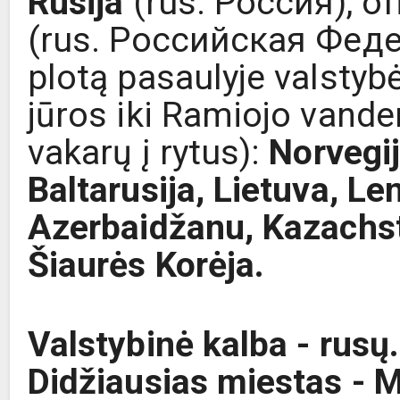
Rusija
(rus. Россия), ofi
(rus. Российская Феде
plotą pasaulyje valstybė
jūros iki Ramiojo vanden
vakarų į rytus):
Norvegij
Baltarusija, Lietuva, Len
Azerbaidžanu, Kazachsta
Šiaurės Korėja.
Valstybinė kalba - rusų
Didžiausias miestas - 