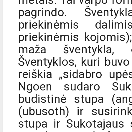
metais. Tai varpo for
pagrindo. Šventy
priekinėmis dalim
priekinėmis kojomis)
maža šventykla, e
Šventyklos, kuri buvo
reiškia „sidabro up
Ngoen sudaro Sukot
budistinė stupa (ang
(ubusoth) ir susiri
stupa ir Sukotajaus 