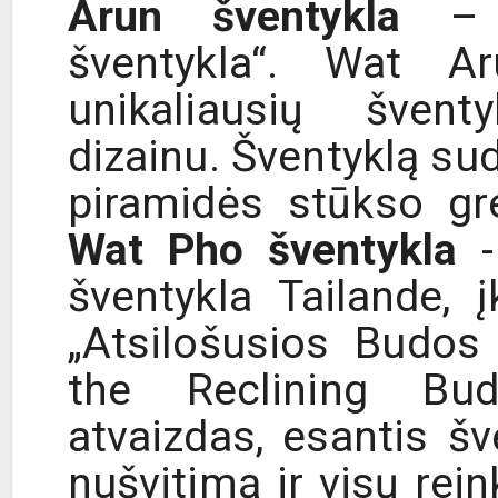
Arun šventykla
– k
šventykla“. Wat A
unikaliausių šventy
dizainu. Šventyklą su
piramidės stūkso gr
Wat Pho šventykla
-
šventykla Tailande, 
„Atsilošusios Budos
the Reclining Bud
atvaizdas, esantis š
nušvitimą ir visų rein