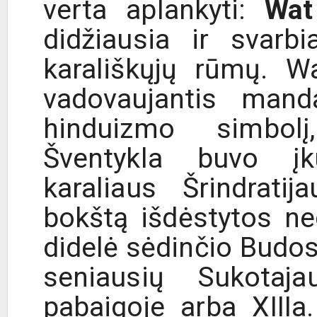
verta aplankyti:
Wat
didžiausia ir svarbi
karališkųjų rūmų. W
vadovaujantis mand
hinduizmo simbolį,
Šventykla buvo įk
karaliaus Šrindratij
bokštą išdėstytos ne
didelė sėdinčio Budos
seniausių Sukotaja
pabaigoje arba XIIIa