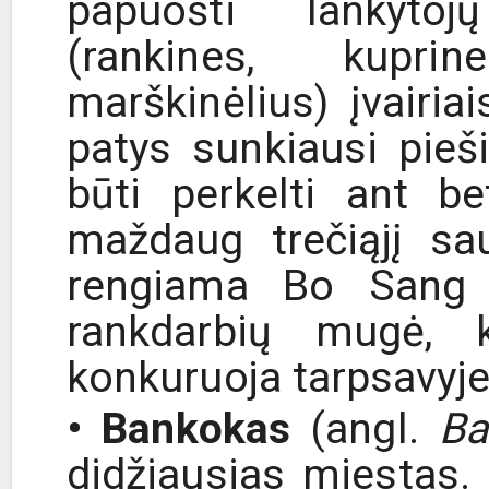
papuošti lankytoj
(rankines, kuprin
marškinėlius) įvairia
patys sunkiausi pieši
būti perkelti ant b
maždaug trečiąjį sa
rengiama Bo Sang 
rankdarbių mugė, k
konkuruoja tarpsavyje
• Bankokas
(angl.
Ba
didžiausias miestas.