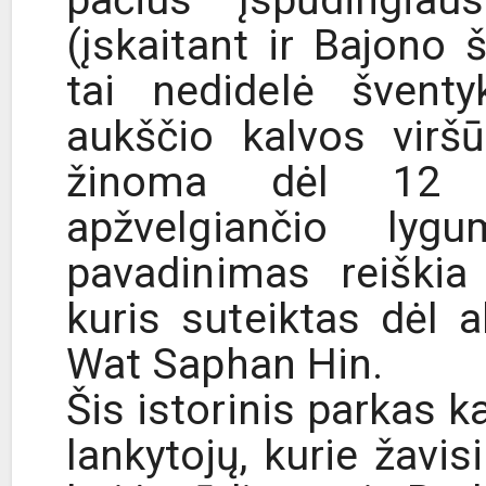
pačius įspūdingia
(įskaitant ir Bajono 
tai nedidelė švent
aukščio kalvos virš
žinoma dėl 12 m
apžvelgiančio lygu
pavadinimas reiškia 
kuris suteiktas dėl 
Wat Saphan Hin.
Šis istorinis parkas
lankytojų, kurie žavi