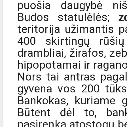
puošia daugybė niš
Budos statulėlės;
zo
teritorija užimantis 
400 skirtingų rūši
drambliai, žirafos, ze
hipopotamai ir ragano
Nors tai antras paga
gyvena vos 200 tūks
Bankokas, kuriame g
Būtent dėl to, bank
pasirenka atostogų bei