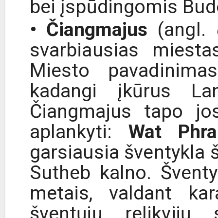
bei įspūdingomis Bud
• Čiangmajus
(angl.
svarbiausias miestas
Miesto pavadinimas
kadangi įkūrus Lan
Čiangmajus tapo jo
aplankyti:
Wat Phra
garsiausia šventykla š
Sutheb kalno. Švent
metais, valdant ka
šventųjų relikvijų