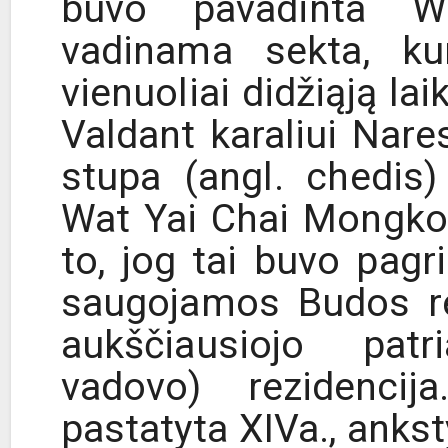
buvo pavadinta 
vadinama sekta, kur
vienuoliai didžiąją la
Valdant karaliui Nare
stupa (angl. chedis)
Wat Yai Chai Mongkol
to, jog tai buvo pagr
saugojamos Budos re
aukščiausiojo patr
vadovo) rezidenci
pastatyta XIVa., ankst