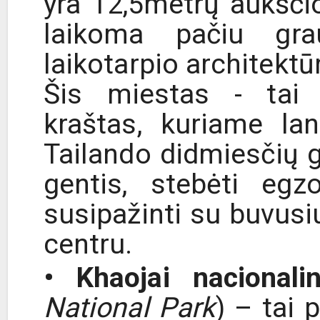
yra 12,5metrų aukščio
laikoma pačiu gra
laikotarpio architektūr
Šis miestas - tai
kraštas, kuriame la
Tailando didmiesčių g
gentis, stebėti egz
susipažinti su buvusi
centru.
• Khaojai nacionali
National Park
) – tai 