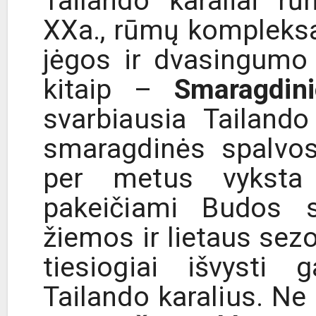
Tailando karaliai 
XXa., rūmų kompleksas
jėgos ir dvasingumo 
kitaip –
Smaragdin
svarbiausia Tailand
smaragdinės spalvos
per metus vyksta 
pakeičiami Budos se
žiemos ir lietaus sezo
tiesiogiai išvysti 
Tailando karalius. N