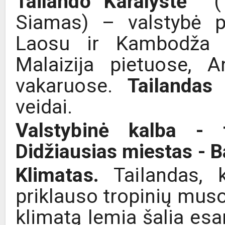
Tailando Karalystė
(T
Siamas) – valstybė pi
Laosu ir Kambodža r
Malaizija pietuose,
vakaruose.
Tailandas
-
veidai.
Valstybinė kalba - 
Didžiausias miestas - 
Klimatas.
Tailandas, k
priklauso tropinių muso
klimatą lemia šalia esa