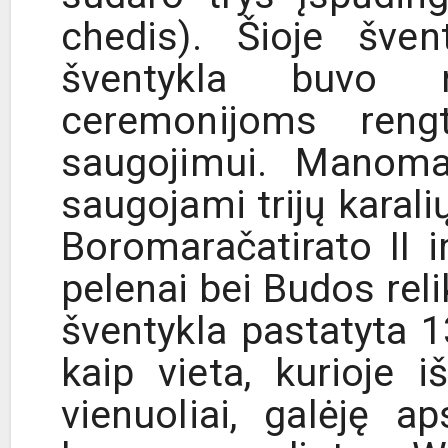
chedis). Šioje šven
šventykla buvo n
ceremonijoms rengti
saugojimui. Manoma
saugojami trijų karali
Boromaračatirato II i
pelenai bei Budos reli
šventykla pastatyta 
kaip vieta, kurioje
vienuoliai, galėję ap