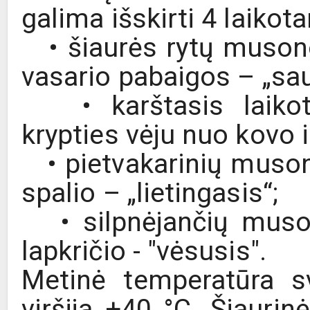
galima išskirti 4 laikota
• šiaurės rytų musono 
vasario pabaigos – „sau
• karštasis laikota
krypties vėju nuo kovo i
• pietvakarinių musonų
spalio – „lietingasis“;
• silpnėjančių musonų
lapkričio - "vėsusis".
Metinė temperatūra s
viršija +40 °C. Šiaurin