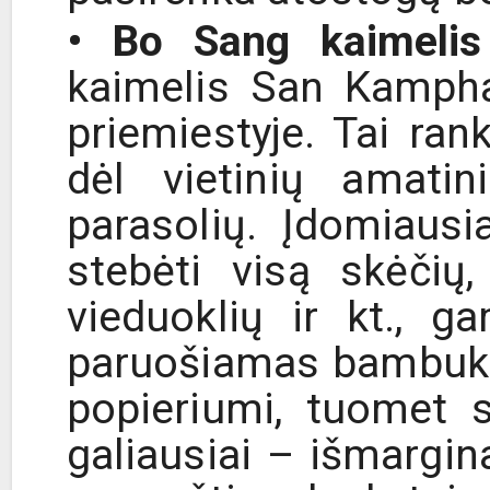
• Bo Sang kaimelis
kaimelis San Kampha
priemiestyje. Tai ran
dėl vietinių amati
parasolių. Įdomiausi
stebėti visą skėčių,
vieduoklių ir kt., g
paruošiamas bambuko
popieriumi, tuomet s
galiausiai – išmargin