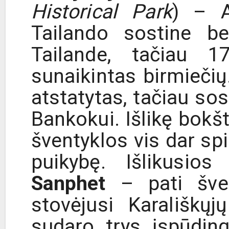
Historical Park
) – A
Tailando sostine be
Tailande, tačiau 
sunaikintas birmieči
atstatytas, tačiau sos
Bankokui. Išlikę bokšt
šventyklos vis dar sp
puikybę. Išlikusios 
Sanphet
– pati švenč
stovėjusi Karališk
sudaro trys įspūdin