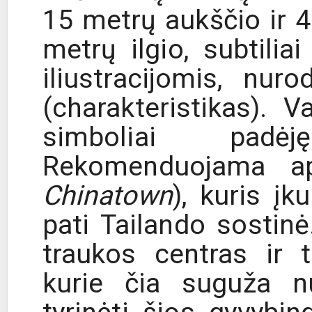
15 metrų aukščio ir 4
metrų ilgio, subtili
iliustracijomis, nu
(charakteristikas). 
simboliai padėj
Rekomenduojama a
Chinatown
), kuris įk
pati Tailando sostinė.
traukos centras ir 
kurie čia suguža nu