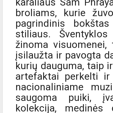
karaliaus Sam Phray
broliams, kurie žuv
pagrindinis bokšta
stiliaus. Šventyklo
žinoma visuomenei, 
įsilaužta ir pavogta 
kurių dauguma, taip ir
artefaktai perkelti
nacionaliniame muzi
saugoma puiki, įva
kolekcija, medinės 