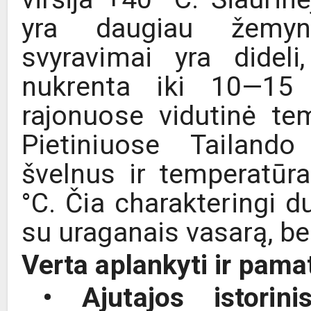
yra daugiau žemyni
svyravimai yra didel
nukrenta iki 10—15 
rajonuose vidutinė te
Pietiniuose Tailand
švelnus ir temperatūr
°C. Čia charakteringi du
su uraganais vasarą, b
Verta aplankyti ir pamat
• Ajutajos istorin