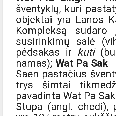
šventyklų, kuri pasta
objektai yra Lanos Ka
Kompleksą sudaro į
susirinkimų salė (vi
pėdsakas ir
kuti
(bud
namas);
Wat Pa Sak
–
Saen pastačius šventy
trys šimtai tikmedž
pavadinta Wat Pa Sak
Stupa (angl. chedi), 