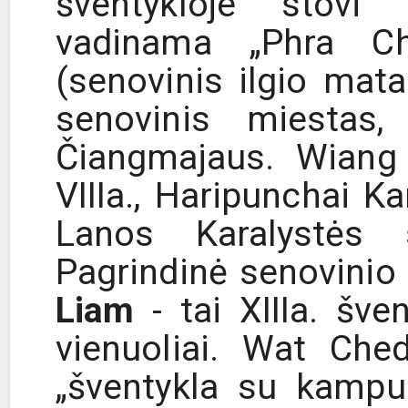
šventykloje stovi 
vadinama „Phra Ch
(senovinis ilgio mat
senovinis miestas
Čiangmajaus. Wian
VIIIa., Haripunchai Ka
Lanos Karalystės 
Pagrindinė senovinio
Liam
- tai XIIIa. šve
vienuoliai. Wat Che
„šventykla su kampu