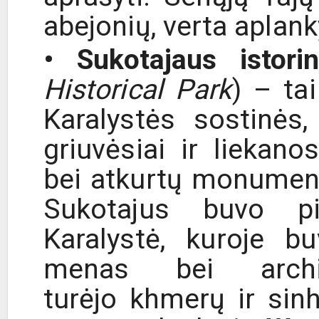
abejonių, verta aplanky
• Sukotajaus istori
Historical Park
) – ta
Karalystės sostinės,
griuvėsiai ir liekano
bei atkurtų monument
Sukotajus buvo pi
Karalystė, kuroje b
menas bei archit
turėjo khmerų ir sinha