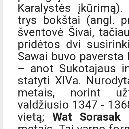
Karalystės įkūrimą).
trys bokštai (angl. p
šventovė Šivai, tačia
pridėtos dvi susirin
Sawai buvo paversta 
– anot Sukotajaus in
statyti XIVa. Nurody
metais, norint užti
valdžiusio 1347 - 136
vietą;
Wat Sorasak
–