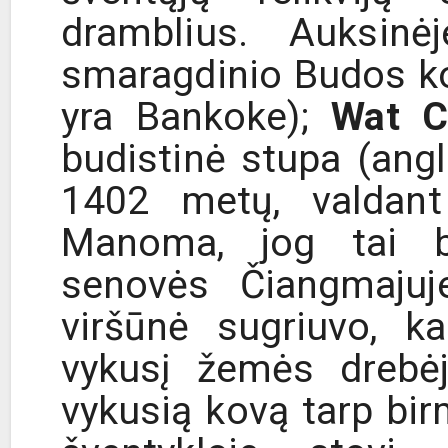
dramblius. Auksinė
smaragdinio Budos ko
yra Bankoke);
Wat C
budistinė stupa (angl
1402 metų, valdan
Manoma, jog tai bu
senovės Čiangmajuj
viršūnė sugriuvo, 
vykusį žemės drebė
vykusią kovą tarp birm