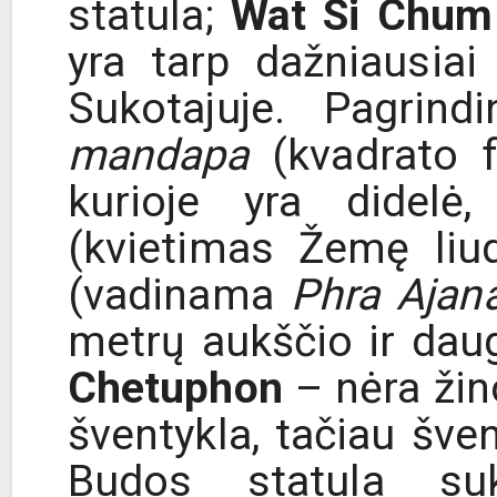
statula;
Wat Si Chum
yra tarp dažniausia
Sukotajuje. Pagri
mandapa
(kvadrato f
kurioje yra didelė
(kvietimas Žemę liud
(vadinama
Phra Ajan
metrų aukščio ir dau
Chetuphon
– nėra žino
šventykla, tačiau šven
Budos statula su