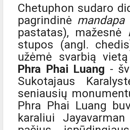
Chetuphon sudaro dide
pagrindinė
mandapa
pastatas), mažesnė
m
stupos (angl. chedi
užėmė svarbią vietą
Phra Phai Luang
- šve
Sukotajaus Karalys
seniausių monumentų
Phra Phai Luang buv
karaliui Jayavarman