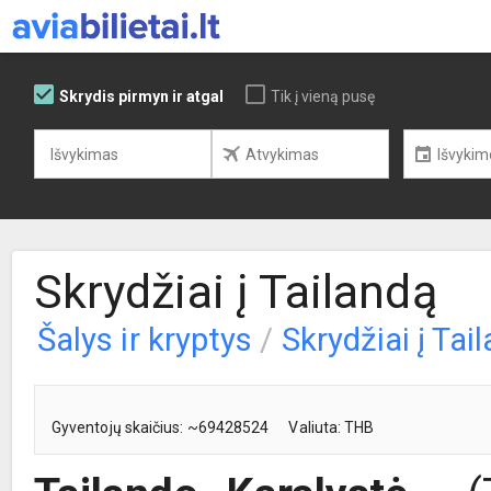
Skrydis pirmyn ir atgal
Tik į vieną pusę
Skrydžiai į Tailandą
Šalys ir kryptys
/
Skrydžiai į Tai
Gyventojų skaičius: ~69428524
Valiuta: THB