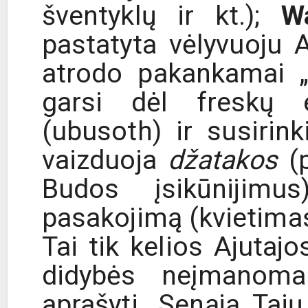
šventyklų ir kt.);
W
pastatyta vėlyvuoju A
atrodo pakankamai 
garsi dėl freskų e
(ubusoth) ir susirink
vaizduoja
džatakos
(p
Budos įsikūnijim
pasakojimą (kvietimas
Tai tik kelios Ajutajo
didybės neįmanoma
aprašyti. Senąją Tajų