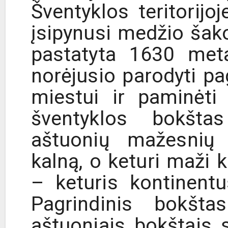
Šventyklos teritorijoj
įsipynusi medžio šak
pastatyta 1630 meta
norėjusio parodyti 
miestui ir paminėti
šventyklos bokšta
aštuonių mažesnių 
kalną, o keturi maži k
– keturis kontinent
Pagrindinis bokšta
aštuoniais bokštais s