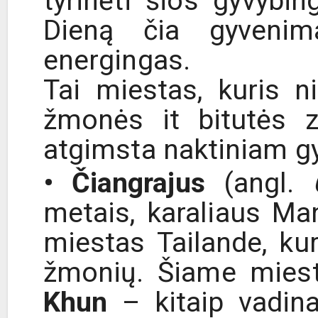
tyrinėti šios gyvybi
Dieną čia gyvenim
energingas.
Tai miestas, kuris 
žmonės it bitutės z
atgimsta naktiniam g
• Čiangrajus
(angl.
metais, karaliaus Man
miestas Tailande, ku
žmonių. Šiame miest
Khun
– kitaip vadina