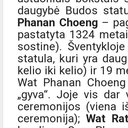
daugybė Budos statu
Phanan Choeng
– pag
pastatyta 1324 metai
sostine). Šventykloj
statula, kuri yra dau
kelio iki kelio) ir 19 
Wat Phanan Choeng iš
„gyva“. Joje vis dar
ceremonijos (viena 
ceremonija);
Wat Rat