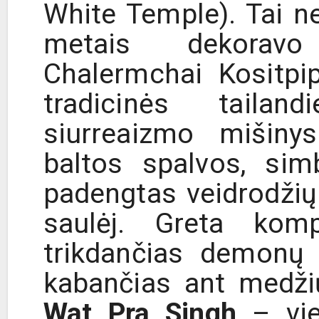
White Temple). Tai ne
metais dekoravo t
Chalermchai Kositpip
tradicinės tailand
siurreaizmo mišinys
baltos spalvos, sim
padengtas veidrodžių 
saulėj. Greta kom
trikdančias demonų 
kabančias ant medžių
Wat Pra Singh
– vie