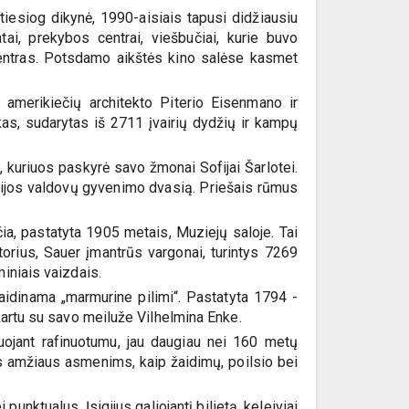
 tiesiog dikynė, 1990-aisiais tapusi didžiausiu
tai, prekybos centrai, viešbučiai, kurie buvo
centras. Potsdamo aikštės kino salėse kasmet
 amerikiečių architekto Piterio Eisenmano ir
kas, sudarytas iš 2711 įvairių dydžių ir kampų
I, kuriuos paskyrė savo žmonai Sofijai Šarlotei.
kietijos valdovų gyvenimo dvasią. Priešais rūmus
ia, pastatyta 1905 metais, Muziejų saloje. Tai
orius, Sauer įmantrūs vargonai, turintys 7269
iniais vaizdais.
 vaidinama „marmurine pilimi“. Pastatyta 1794 -
 kartu su savo meiluže Vilhelmina Enke.
suojant rafinuotumu, jau daugiau nei 160 metų
us amžiaus asmenims, kaip žaidimų, poilsio bei
unktualus. Įsigijus galiojantį bilietą, keleiviai