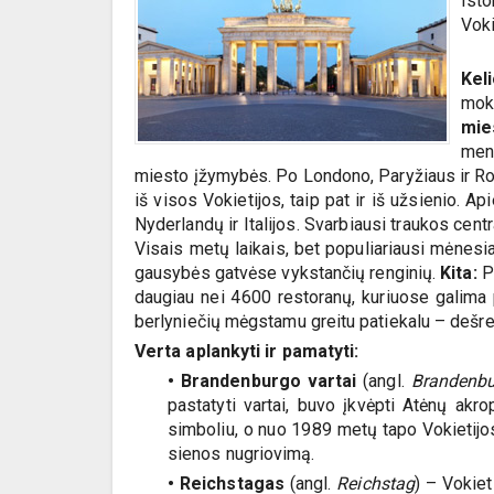
Isto
Voki
Kel
moks
mie
meni
miesto įžymybės. Po Londono, Paryžiaus ir Ro
iš visos Vokietijos, taip pat ir iš užsienio. 
Nyderlandų ir Italijos. Svarbiausi traukos centr
Visais metų laikais, bet populiariausi mėnesiai
gausybės gatvėse vykstančių renginių.
Kita:
Pa
daugiau nei 4600 restoranų, kuriuose galima pa
berlyniečių mėgstamu greitu patiekalu – dešre
Verta aplankyti ir pamatyti:
• Brandenburgo vartai
(angl.
Brandenbu
pastatyti vartai, buvo įkvėpti Atėnų akro
simboliu, o nuo 1989 metų tapo Vokietijos 
sienos nugriovimą.
• Reichstagas
(angl.
Reichstag
) – Vokie