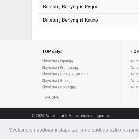
Bilietai į Berlyną iš Rygos
Bilietai į Berlyną iš Kauno
TOP šalys
TOP
Skrydžiai į Ispaniją
Aviab
Skrydžiai į Prancūziją
Aviab
Skrydžiai į Didžiąją Britaniją
Aviab
Skrydžiai į Graikiją
Aviab
Skrydžiai į Norvegiją
Aviab
DAUGIAU
© 2026 Aviabilietai.lt. Visos teisės saugomos
Svetainėje naudojami slapukai, kurie padeda užtikrinti jum