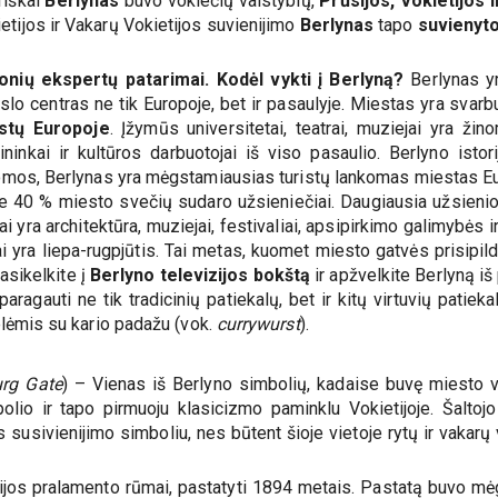
riškai
Berlynas
buvo vokiečių valstybių,
Prūsijos, Vokietijos 
etijos ir Vakarų Vokietijos suvienijimo
Berlynas
tapo
suvienyto
ionių ekspertų patarimai. Kodėl vykti į Berlyną?
Berlynas yr
lo centras ne tik Europoje, bet ir pasaulyje. Miestas yra svar
stų Europoje
. Įžymūs universitetai, teatrai, muziejai yra ži
ninkai ir kultūros darbuotojai iš viso pasaulio. Berlyno istori
mos, Berlynas yra mėgstamiausias turistų lankomas miestas Eu
Apie 40 % miesto svečių sudaro užsieniečiai. Daugiausia užsienio
ai yra architektūra, muziejai, festivaliai, apsipirkimo galimybės 
 yra liepa-rugpjūtis. Tai metas, kuomet miesto gatvės prisipildo 
sikelkite į
Berlyno televizijos bokštą
ir apžvelkite Berlyną i
ragauti ne tik tradicinių patiekalų, bet ir kitų virtuvių patie
lėmis su kario padažu (vok.
currywurst
).
rg Gate
) – Vienas iš Berlyno simbolių, kadaise buvę miesto 
polio ir tapo pirmuoju klasicizmo paminklu Vokietijoje. Šaltoj
susivienijimo simboliu, nes būtent šioje vietoje rytų ir vakarų v
tijos pralamento rūmai, pastatyti 1894 metais. Pastatą buvo mė