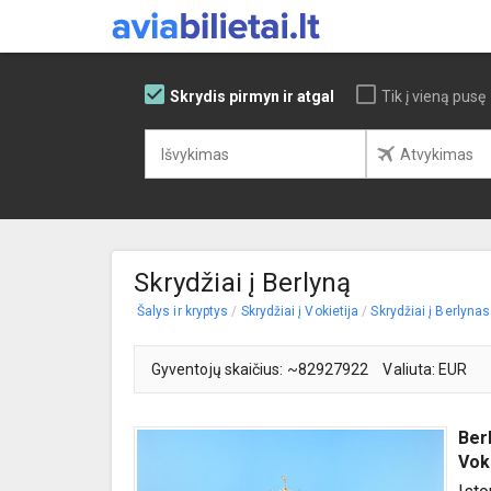
Skrydis pirmyn ir atgal
Tik į vieną pusę
Skrydžiai į Berlyną
Šalys ir kryptys
/
Skrydžiai į Vokietija
/
Skrydžiai į Berlynas
Gyventojų skaičius: ~82927922
Valiuta: EUR
Ber
Vok