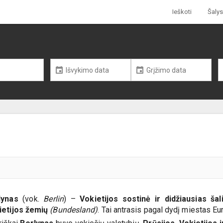
Ieškoti
Šalys
lynas
(vok.
Berlin
) –
Vokietijos sostinė ir didžiausias ša
ietijos žemių
(Bundesland)
. Tai antrasis pagal dydį miestas E