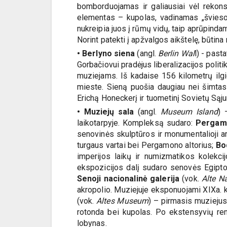
bomborduojamas ir galiausiai vėl rekons
elementas – kupolas, vadinamas „šviesos 
nukreipia juos į rūmų vidų, taip aprūpind
Norint patekti į apžvalgos aikštelę, būtina r
• Berlyno siena
(angl.
Berlin Wal
l) - past
Gorbačiovui pradėjus liberalizacijos polit
muziejams. Iš kadaise 156 kilometrų ilgi
mieste. Sieną puošia daugiau nei šimtas 
Erichą Honeckerį ir tuometinį Sovietų Sąj
• Muziejų sala
(angl.
Museum Island
) 
laikotarpyje. Kompleksą sudaro:
Pergam
senovinės skulptūros ir monumentalioji ar
turgaus vartai bei Pergamono altorius;
Bo
imperijos laikų ir numizmatikos kolekci
ekspozicijos dalį sudaro senovės Egipto a
Senoji nacionalinė galerija
(vok.
Alte Na
akropolio. Muziejuje eksponuojami XIXa. 
(vok.
Altes Museum
) – pirmasis muziejus 
rotonda bei kupolas. Po ekstensyvių ren
lobynas.