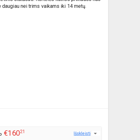
e daugiau nei trims vaikams iki 14 metų.
€160
21
Išskleisti
o