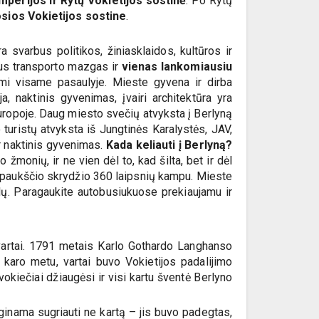
imperijos ir Rytų Vokietijos sostinė
. Po Rytų
sios Vokietijos sostine
.
a svarbus politikos, žiniasklaidos, kultūros ir
bus transporto mazgas ir
vienas lankomiausiu
nomi visame pasaulyje. Mieste gyvena ir dirba
ja, naktinis gyvenimas, įvairi architektūra yra
ropoje. Daug miesto svečių atvyksta į Berlyną
 turistų atvyksta iš Jungtinės Karalystės, JAV,
ir naktinis gyvenimas.
Kada keliauti į Berlyną?
žmonių, ir ne vien dėl to, kad šilta, bet ir dėl
š paukščio skrydžio 360 laipsnių kampu. Mieste
kalų. Paragaukite autobusiukuose prekiaujamu ir
vartai. 1791 metais Karlo Gothardo Langhanso
o karo metu, vartai buvo Vokietijos padalijimo
okiečiai džiaugėsi ir visi kartu šventė Berlyno
ginama sugriauti ne kartą – jis buvo padegtas,