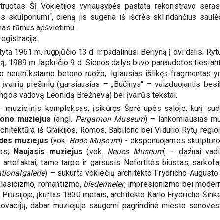
truotas. Šį Vokietijos vyriausybės pastatą rekonstravo sera
skulporiumi“, dieną jis sugeria iš išorės sklindančius saulė
amas rūmus apšvietimu.
egistracija.
atyta 1961 m. rugpjūčio 13 d. ir padalinusi Berlyną į dvi dalis: Ry
iką, 1989 m. lapkričio 9 d. Sienos dalys buvo panaudotos tiesia
o neutrūkstamo betono ruožo, ilgiausias išlikęs fragmentas yr
įvairių piešinių (garsiausias – „Bučinys“ – vaizduojantis besi
ungos vadovą Leonidą Brežnevą) bei įvairūs tekstai.
– muziejinis kompleksas, įsikūręs Šprė upės saloje, kurį su
ono muziejus
(angl.
Pergamon Museum
) – lankomiausias mu
chitektūra iš Graikijos, Romos, Babilono bei Vidurio Rytų regio
dės muziejus
(vok.
Bode Museum
) - eksponuojamos skulptūros
jos;
Naujasis muziejus
(vok.
Neues Museum
) – dažnai vad
rtefaktai, tame tarpe ir garsusis Nefertitės biustas, sarkofaga
tionalgalerie
) – sukurta vokiečių architekto Frydricho Augusto 
klasicizmo, romantizmo,
biedermeier
, impresionizmo bei moderni
Prūsijoje, įkurtas 1830 metais, architekto Karlo Frydricho Šinke
ovacijų, dabar muziejuje saugomi pagrindinė miesto senovės 