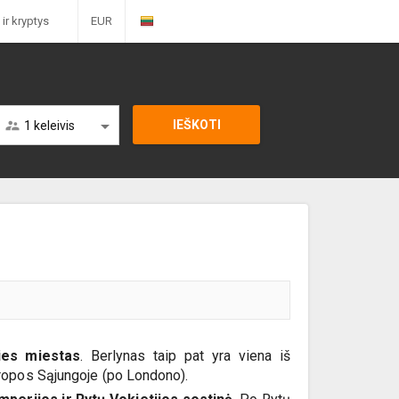
+37065515932
 ir kryptys
EUR
I-VII 10:00-21:00
1 keleivis
lies miestas
. Berlynas taip pat yra viena iš
uropos Sąjungoje (po Londono).