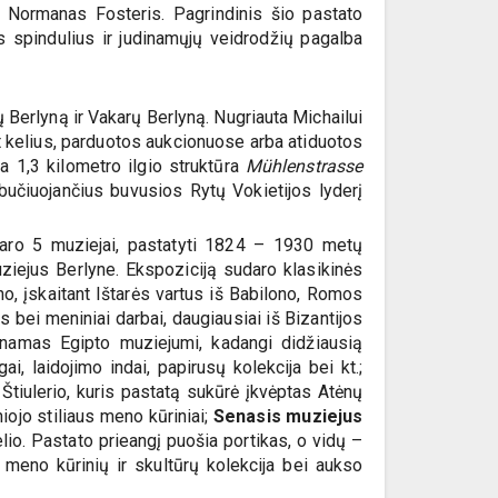
s Normanas Fosteris. Pagrindinis šio pastato
s spindulius ir judinamųjų veidrodžių pagalba
tų Berlyną ir Vakarų Berlyną. Nugriauta Michailui
nt kelius, parduotos aukcionuose arba atiduotos
a 1,3 kilometro ilgio struktūra
Mühlenstrasse
bučiuojančius buvusios Rytų Vokietijos lyderį
daro 5 muziejai, pastatyti 1824 – 1930 metų
ziejus Berlyne. Ekspoziciją sudaro klasikinės
no, įskaitant Ištarės vartus iš Babilono, Romos
 bei meniniai darbai, daugiausiai iš Bizantijos
inamas Egipto muziejumi, kadangi didžiausią
i, laidojimo indai, papirusų kolekcija bei kt.;
Štiulerio, kuris pastatą sukūrė įkvėptas Atėnų
ojo stiliaus meno kūriniai;
Senasis muziejus
lio. Pastato prieangį puošia portikas, o vidų –
meno kūrinių ir skultūrų kolekcija bei aukso