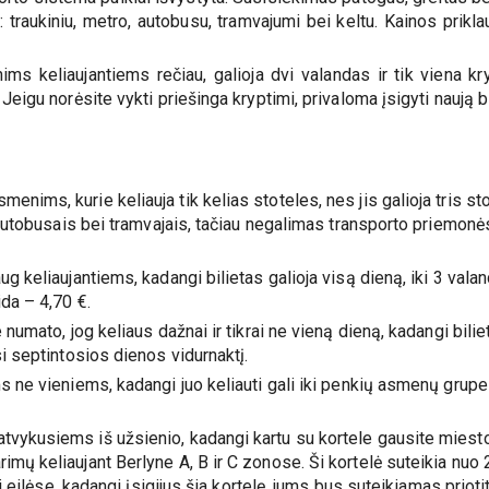
: traukiniu, metro, autobusu, tramvajumi bei keltu. Kainos prikl
ms keliaujantiems rečiau, galioja dvi valandas ir tik viena kry
eigu norėsite vykti priešinga kryptimi, privaloma įsigyti naują bil
smenims, kurie keliauja tik kelias stoteles, nes jis galioja tris s
t autobusais bei tramvajais, tačiau negalimas transporto priemonė
ug keliaujantiems, kadangi bilietas galioja visą dieną, iki 3 vala
ida – 4,70 €.
e numato, jog keliaus dažnai ir tikrai ne vieną dieną, kadangi bili
si septintosios dienos vidurnaktį.
s ne vieniems, kadangi juo keliauti gali iki penkių asmenų grupel
tvykusiems iš užsienio, kadangi kartu su kortele gausite miesto
imų keliaujant Berlyne A, B ir C zonose. Ši kortelė suteikia nu
kti eilėse, kadangi įsigijus šia kortelę, jums bus suteikiamas prio