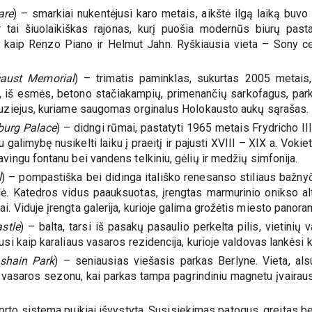
are
) – smarkiai nukentėjusi karo metais, aikštė ilgą laiką buvo
 tai šiuolaikiškas rajonas, kurį puošia modernūs biurų pasta
kių kaip Renzo Piano ir Helmut Jahn. Ryškiausia vieta – Sony 
aust Memorial
) – trimatis paminklas, sukurtas 2005 metais,
ai, iš esmės, betono stačiakampių, primenančių sarkofagus, par
 muziejus, kuriame saugomas orginalus Holokausto aukų sąrašas.
burg Palace
) – didngi rūmai, pastatyti 1965 metais Frydricho II
u galimybę nusikelti laiku į praeitį ir pajusti XVIII – XIX a. Vo
vingu fontanu bei vandens telkiniu, gėlių ir medžių simfonija.
l
) – pompastiška bei didinga itališko renesanso stiliaus bažnyč
ė. Katedros vidus paauksuotas, įrengtas marmurinio onikso alt
. Viduje įrengta galerija, kurioje galima grožėtis miesto panoram
stle
) – balta, tarsi iš pasakų pasaulio perkelta pilis, vietinių
usi kaip karaliaus vasaros rezidencija, kurioje valdovas lankėsi
hshain Park
) – seniausias viešasis parkas Berlyne. Vieta, al
ač vasaros sezonu, kai parkas tampa pagrindiniu magnetu įvaira
to sistema puikiai išvystyta. Susisiekimas patogus, greitas bei p