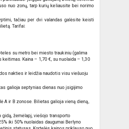
auso nuo zonų, tarp kurių keliausite bei norimo
ptimi, tačiau per dvi valandas galėsite keisti
ietą. Tarifai:
toteles su metro bei miesto traukiniu (galima
s keitimas. Kaina – 1,70 €, su nuolaida – 1,30
ndos nakties ir leidžia naudotis visu viešuoju
etas galioja septynias dienas nuo įsigijimo
ė A ir B zonose. Bilietas galioja vieną dieną,
 gidą, žemėlapį, viešojo transporto
o 25% iki 50% nuolaidas daugumai Berlyno
titetinis statusas. Kortelės kainos priklauso nuo