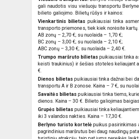
gali naudotis visu viešuoju transportu Berlyne
bilieto galiojimo. Bilietų rūšys ir kainos:
Vienkartinis bilietas
puikiausiai tinka asmeni
transporto priemones, tiek kiek norėsite kartų. J
AB zonų – 2,70 €; su nuolaida – 1,70 €;
BC zonų – 3,00 €; su nuolaida – 2,10 €;
ABC zonų – 3,30 €; su nuolaida – 2,40 €.
Trumpo maršruto bilietas
puikiausiai tinka a
keisti traukinius) ir šešias stoteles keliaujan
€.
Dienos bilietas
puikiausiai tinka dažnai bei da
transportu A ir B zonose. Kaina – 7 €, su nuola
Savaitės bilietas
puikiausiai tinka tiems, kuri
dienos. Kaina – 30 €. Bilieto galiojimas baigia
Grupės bilietas
puikiausiai tinka keliaujantiem
iki 3 valandos nakties. Kaina – 17,30 €.
Berlyno turisto kortelė
puikus pasirinkimas a
pagrindinius maršrutus bei daug naudingų patar
turistinių atrakcijų, taip pat jums nereikės lau