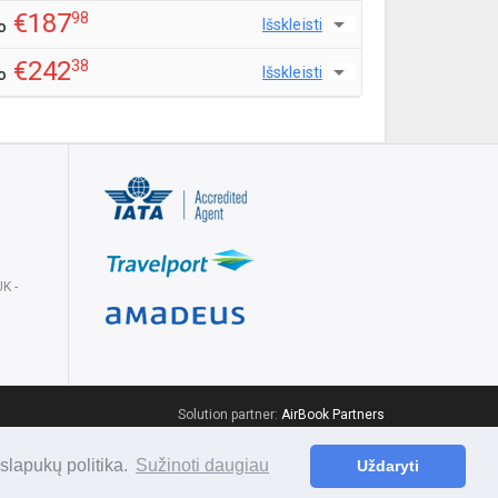
€187
98
Išskleisti
o
€242
38
Išskleisti
o
UK
-
Solution partner:
AirBook Partners
slapukų politika.
Sužinoti daugiau
Uždaryti
Radote klaidą?