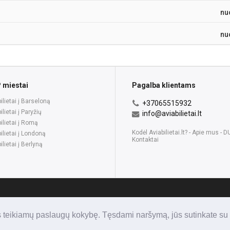
nu
nu
 miestai
Pagalba klientams
ilietai į Barseloną
+37065515932
ilietai į Paryžių
info@aviabilietai.lt
ilietai į Romą
Kodėl Aviabilietai.lt?
-
Apie mus
-
D
ilietai į Londoną
Kontaktai
ilietai į Berlyną
s teikiamų paslaugų kokybę. Tęsdami naršymą, jūs sutinkate su 