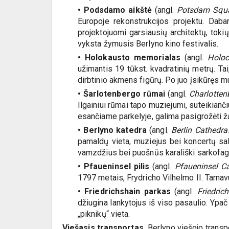
• Podsdamo aikštė
(angl.
Potsdam Squ
Europoje rekonstrukcijos projektu. Dabar
projektojuomi garsiausių architektų, to
vyksta žymusis Berlyno kino festivalis.
• Holokausto memorialas
(angl.
Holoc
užimantis 19 tūkst. kvadratinių metrų. T
dirbtinio akmens figūrų. Po juo įsikūręs
• Šarlotenbergo rūmai
(angl.
Charlotten
Ilgainiui rūmai tapo muziejumi, suteikianči
esančiame parkelyje, galima pasigrožėti ža
• Berlyno katedra
(angl.
Berlin Cathedra
pamaldų vieta, muziejus bei koncertų sal
vamzdžius bei puošnūs karališki sarkofagai
• Pfaueninsel pilis
(angl.
Pfaueninsel Ca
1797 metais, Frydricho Vilhelmo II. Tarnav
• Friedrichshain parkas
(angl.
Friedric
džiugina lankytojus iš viso pasaulio. Yp
„piknikų“ vieta.
Viešasis transportas.
Berlyno viešojo transpor